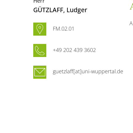
Herr
GÜTZLAFF
, Ludger
A
FM.02.01
+49 202 439 3602
guetzlaff[at]uni-wuppertal.de