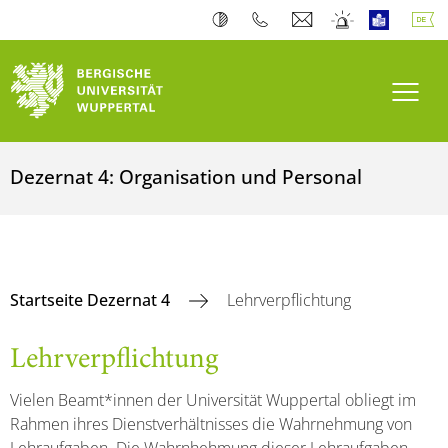
Navi
Dezernat 4: Organisation und Personal
Startseite Dezernat 4
Lehrverpflichtung
Lehrverpflichtung
Vielen Beamt*innen der Universität Wuppertal obliegt im
Rahmen ihres Dienstverhältnisses die Wahrnehmung von